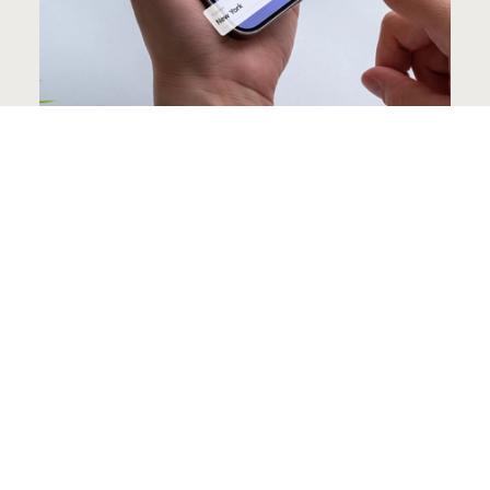
CONCEPTION UX/UI CENTRÉE
UTILISATEUR
L’expérience utilisateur (UX) et l’interface
utilisateur (UI) sont au cœur de la conception
web moderne.